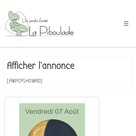
↓
passer
au
Men
contenu
principal
Afficher l’annonce
[AWPCPSHOWAD]