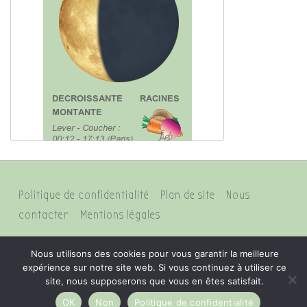
Menu
Politique de confidentialité
Plan de site
Nous
du
contacter
Mentions légales
bas
de
Nous utilisons des cookies pour vous garantir la meilleure
expérience sur notre site web. Si vous continuez à utiliser ce
page
site, nous supposerons que vous en êtes satisfait.
OK
Non
Politique de confidentialité