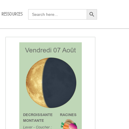
Search Button
Search
RESSOURCES
for: