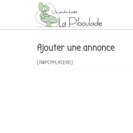
↓
passer
au
contenu
principal
Ajouter une annonce
[AWPCPPLACEAD]