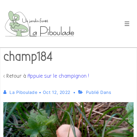
↓
passer
au
Men
contenu
principal
champ184
‹ Retour à
Appuie sur le champignon !
La Piboulade
•
Oct 12, 2022
Publié Dans