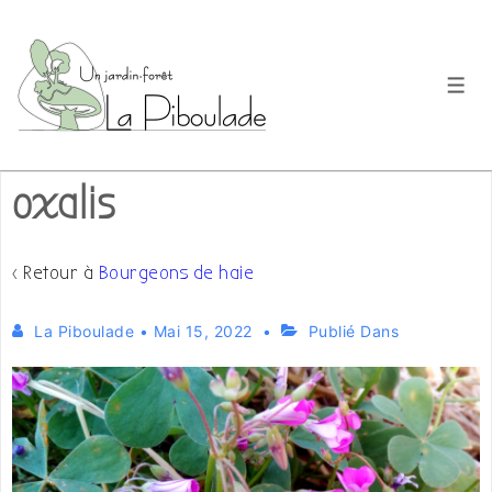
↓
passer
au
Men
contenu
principal
oxalis
‹ Retour à
Bourgeons de haie
La Piboulade
•
Mai 15, 2022
Publié Dans