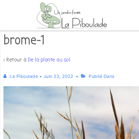
↓
passer
au
contenu
brome-1
principal
‹ Retour à
De la plante au sol
La Piboulade
•
Juin 23, 2022
Publié Dans