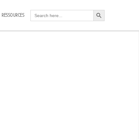
Search Button
Search
RESSOURCES
for: