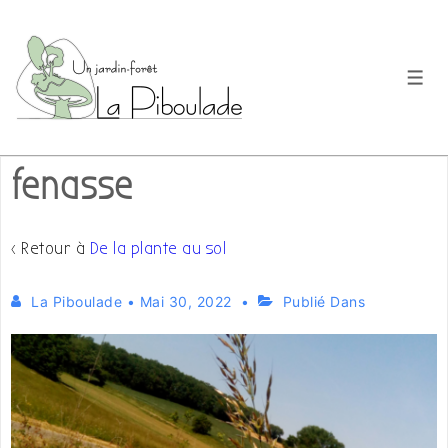
↓
passer
au
Men
contenu
principal
fenasse
‹ Retour à
De la plante au sol
La Piboulade
•
Mai 30, 2022
Publié Dans