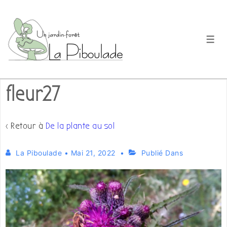
↓
passer
au
Men
contenu
principal
fleur27
‹ Retour à
De la plante au sol
La Piboulade
•
Mai 21, 2022
Publié Dans