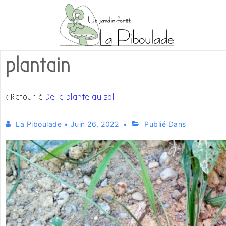
↓
passer
au
contenu
plantain
principal
‹ Retour à
De la plante au sol
La Piboulade
•
Juin 26, 2022
Publié Dans