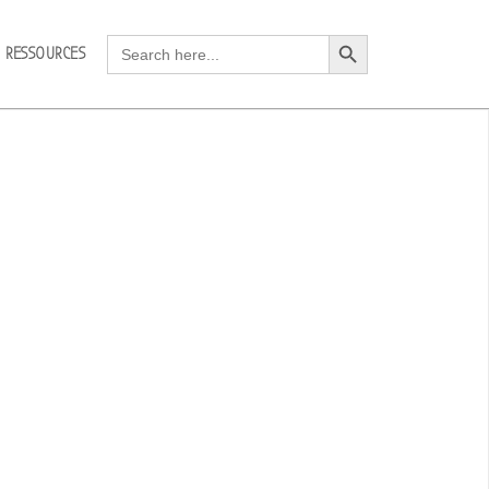
Search Button
Search
RESSOURCES
for: