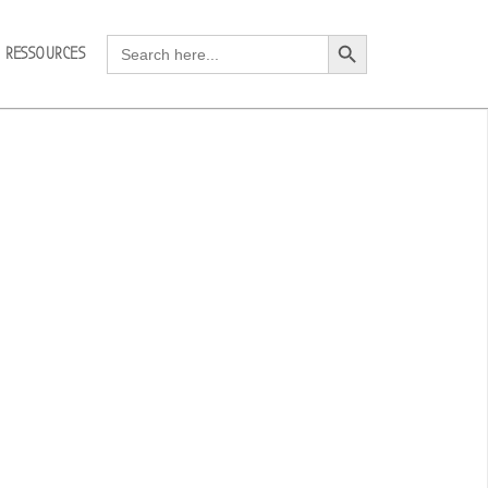
Search Button
Search
RESSOURCES
for: