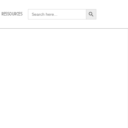
Search Button
Search
RESSOURCES
for: