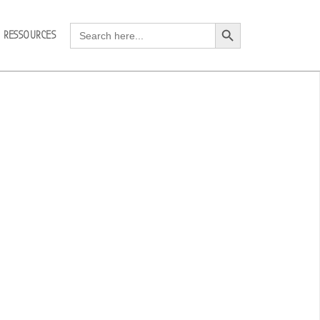
Search Button
Search
RESSOURCES
for: