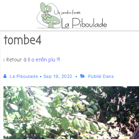
↓
passer
au
contenu
tombe4
principal
‹ Retour à
Il a enfin plu !!!
La Piboulade
•
Sep 19, 2022
Publié Dans