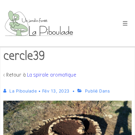
↓
passer
au
Men
contenu
principal
cercle39
‹ Retour à
La spirale aromatique
La Piboulade
•
Fév 13, 2023
Publié Dans