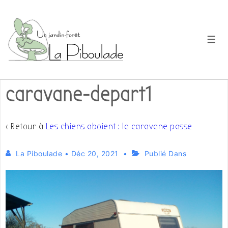
↓
passer
au
Men
contenu
principal
caravane-depart1
‹ Retour à
Les chiens aboient : la caravane passe
La Piboulade
•
Déc 20, 2021
Publié Dans