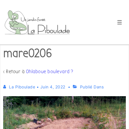
↓
passer
au
Men
contenu
principal
mare0206
‹ Retour à
Ohlaboue boulevard ?
La Piboulade
•
Juin 4, 2022
Publié Dans