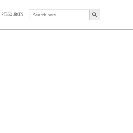
Search Button
Search
RESSOURCES
for: