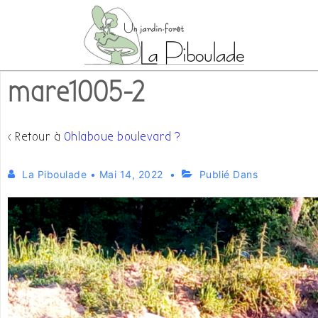
↓
passer
au
contenu
mare1005-2
principal
‹ Retour à
Ohlaboue boulevard ?
La Piboulade
•
Mai 14, 2022
Publié Dans