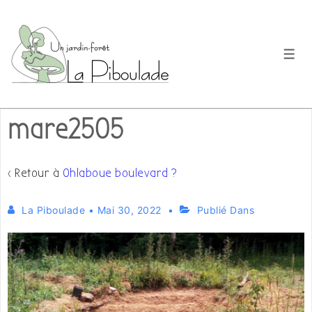
↓
passer
au
Men
contenu
principal
mare2505
‹ Retour à
Ohlaboue boulevard ?
La Piboulade
•
Mai 30, 2022
Publié Dans