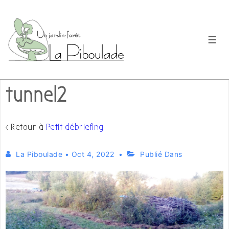
↓
passer
au
Men
contenu
principal
tunnel2
‹ Retour à
Petit débriefing
La Piboulade
•
Oct 4, 2022
Publié Dans