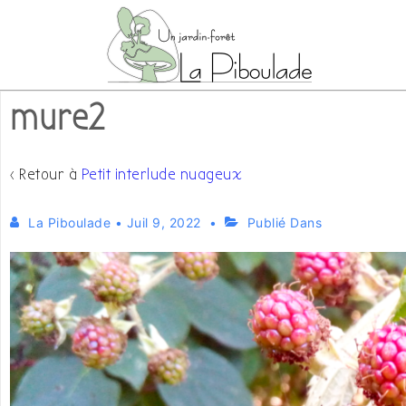
↓
passer
au
contenu
mure2
principal
‹ Retour à
Petit interlude nuageux
La Piboulade
•
Juil 9, 2022
Publié Dans