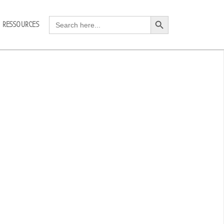
Search Button
Search
RESSOURCES
for: