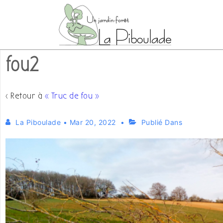
↓
passer
au
contenu
fou2
principal
‹ Retour à
« Truc de fou »
La Piboulade
•
Mar 20, 2022
Publié Dans