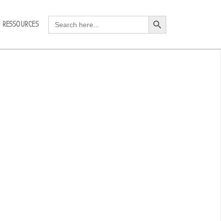
Search Button
Search
RESSOURCES
for: