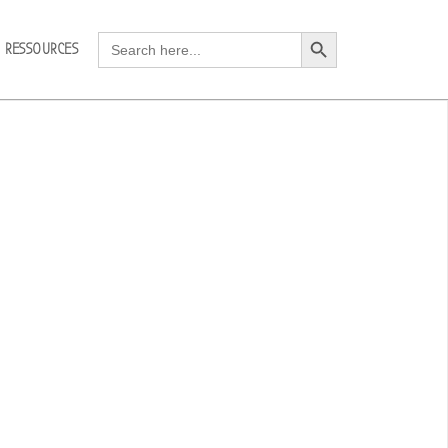
Search Button
Search
RESSOURCES
for: