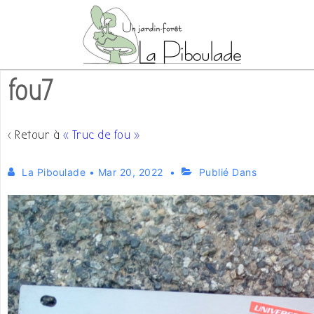
↓
passer
au
contenu
fou7
principal
‹ Retour à
« Truc de fou »
La Piboulade
•
Mar 20, 2022
Publié Dans