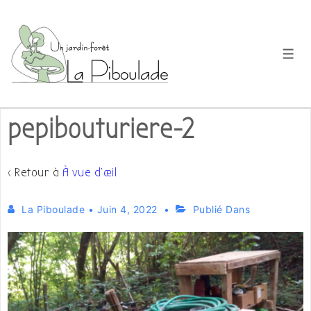
↓
passer
au
Men
contenu
principal
pepibouturiere-2
‹ Retour à
À vue d’œil
La Piboulade
•
Juin 4, 2022
Publié Dans