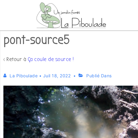
↓
passer
au
contenu
pont-source5
principal
‹ Retour à
Ça coule de source !
La Piboulade
•
Juil 18, 2022
Publié Dans