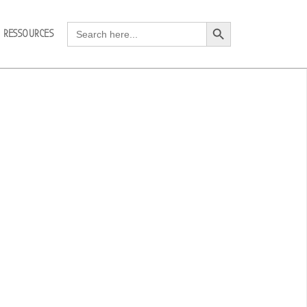
Search Button
Search
RESSOURCES
for: