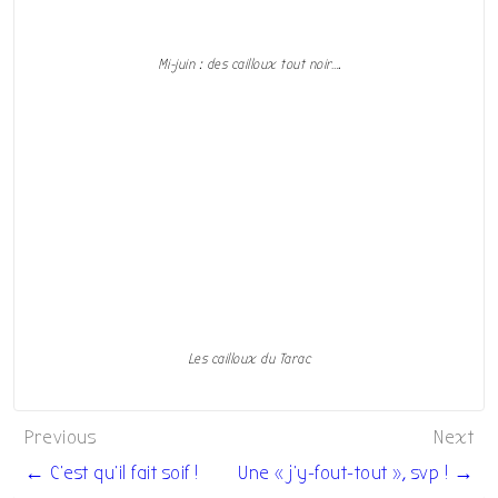
Mi-juin : des cailloux tout noir….
Les cailloux du Tarac
Navigation
Previous
Next
de
← C’est qu’il fait soif !
Une « j’y-fout-tout », svp ! →