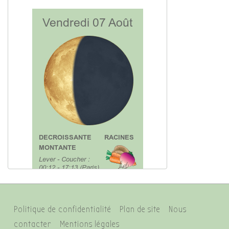
Menu
Politique de confidentialité
Plan de site
Nous
du
contacter
Mentions légales