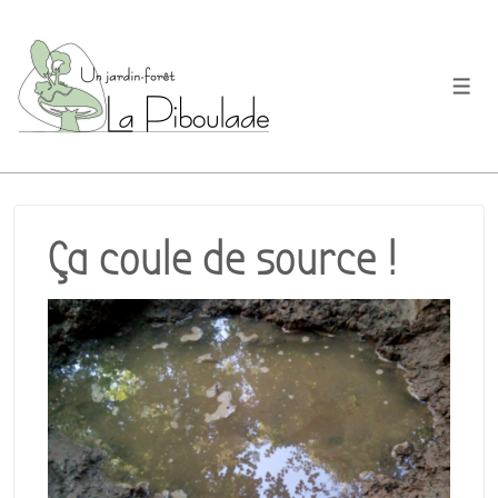
↓
passer
au
Men
contenu
principal
Ça coule de source !