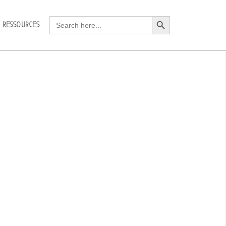
Search Button
Search
RESSOURCES
for: