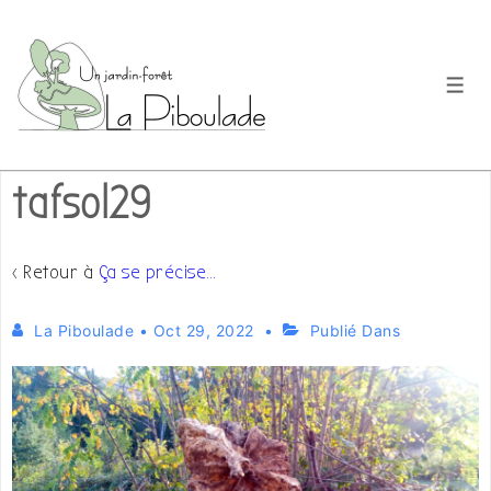
↓
passer
au
Men
contenu
principal
tafsol29
‹ Retour à
Ça se précise…
La Piboulade
•
Oct 29, 2022
Publié Dans