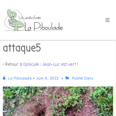
↓
passer
au
Men
contenu
principal
attaque5
‹ Retour à
Canicule : Jean-Luc est vert !
La Piboulade
•
Juin 9, 2022
Publié Dans