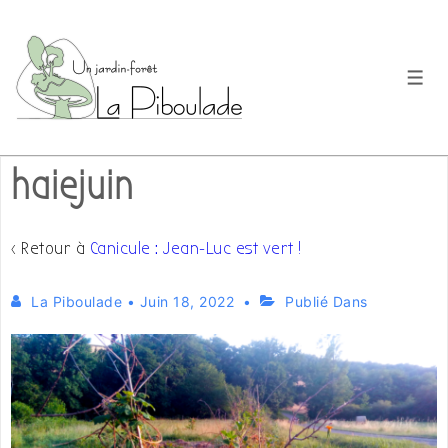
↓
passer
au
Men
contenu
principal
haiejuin
‹ Retour à
Canicule : Jean-Luc est vert !
La Piboulade
•
Juin 18, 2022
Publié Dans