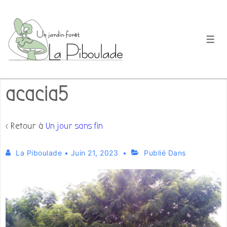
↓
passer
au
Men
contenu
principal
acacia5
‹ Retour à
Un jour sans fin
La Piboulade
•
Juin 21, 2023
Publié Dans