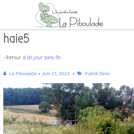
↓
passer
au
contenu
haie5
principal
‹ Retour à
Un jour sans fin
La Piboulade
•
Juin 21, 2023
Publié Dans