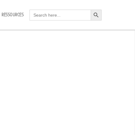
Search Button
Search
RESSOURCES
for: