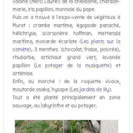
voisine (Merci Laure!) de la chélidoine, chardon-
marie, iris papillon, monnaie du pape.
Puis on a trouvé à l’expo-vente de végétaux à
Muret : crambe martime, égopode panaché,
hélichryse, scorsonère hoffman, mertensia
maritima, monarde écarlate
(Les plants sur la
comète
), 3 menthes ‘(chocolat, fraise, poivrée),
rhubarbe, artichaut grand vert, lavande
papillon (
Le potager de la musiquette
) et
artémise.
Enfin, au marché : de la roquette vivace,
moutarde osaka, hysope (
Les jardins de lily
).
Tout a été planté principalement en zone
sauvage, au labyrinthe et au potager.