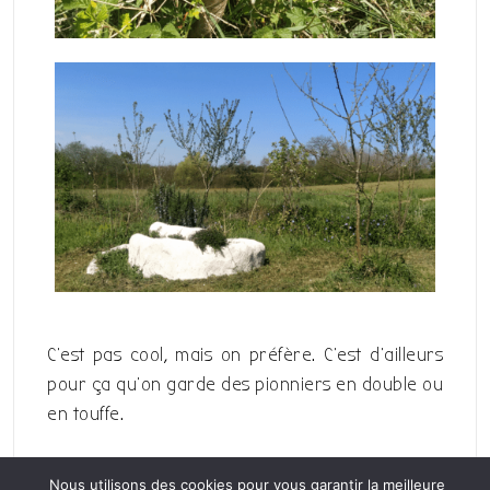
C’est pas cool, mais on préfère. C’est d’ailleurs
pour ça qu’on garde des pionniers en double ou
en touffe.
Navigation
Nous utilisons des cookies pour vous garantir la meilleure
Previous
Next