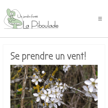
↓
passer
au
Men
contenu
principal
Se prendre un vent!