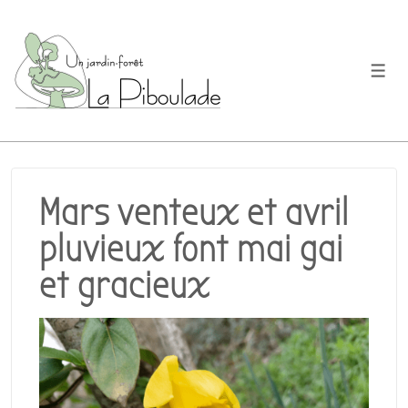
↓
passer
au
Men
contenu
principal
Mars venteux et avril
pluvieux font mai gai
et gracieux