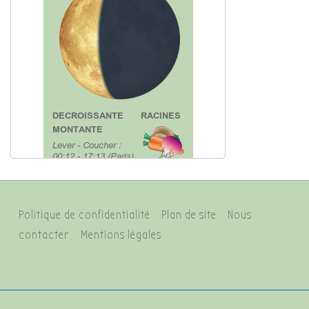
Menu
Politique de confidentialité
Plan de site
Nous
du
contacter
Mentions légales
bas
de
page