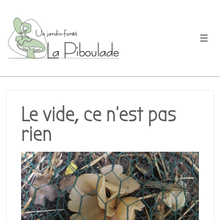
↓
passer
au
Men
contenu
principal
Le vide, ce n’est pas
rien