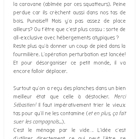
la caravane (abîmée par ces squatteurs). Peine
perdue car ils crèchent aussi dans nos tas de
bois. Punaise!!! Mais y’a pas assez de place
ailleurs? Ou t’être que c’est plus cossu : sorte de
all-exclusive avec hébergements atypiques ?
Reste plus qu’à donner un coup de pied dans la
fourmilière. L’opération perturbation est lancée!
Et pour désorganiser ce petit monde, il va
encore falloir déplacer.
Surtout qu’on a reçu des planches dans un bien
meilleur état que celle à déstocker.
Merci
Sébastien!
Il faut impérativement trier le vieux
tas pour qu’il ne les contamine (
et en plus, ça fait
suer les campagnols..
.).
C’est le ménage par le vide…. L’idée c’est
d’utiliser directement ce qui peut l’être, se