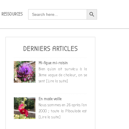
Search Button
Search
RESSOURCES
for:
DERNIERS ARTICLES
Mi-figue mi-raisin
Bien qu’on ait survécu à la
3ème vague de chaleur, on se
sent
[Lire la suite]
En mode veille
Nous sommes en 26 après l’an
2000 ; toute la PIboulade est
[Lire la suite]