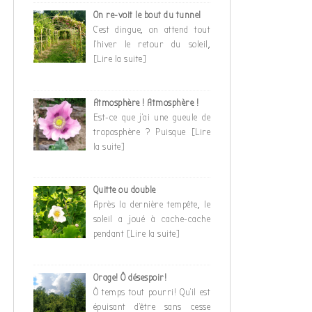
On re-voit le bout du tunnel
C’est dingue, on attend tout
l’hiver le retour du soleil,
[Lire la suite]
Atmosphère ! Atmosphère !
Est-ce que j’ai une gueule de
troposphère ? Puisque
[Lire
la suite]
Quitte ou double
Après la dernière tempête, le
soleil a joué à cache-cache
pendant
[Lire la suite]
Orage! Ô désespoir!
Ô temps tout pourri! Qu’il est
épuisant d’être sans cesse