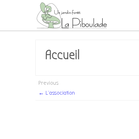
↓
passer
au
contenu
principal
Accueil
Navigation
Previous
de
← L’association
l’article