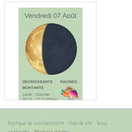
Menu
Politique de confidentialité
Plan de site
Nous
contacter
Mentions légales