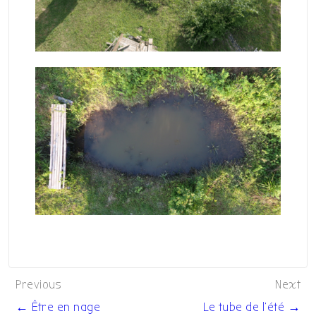
Navigation
Previous
Next
de
← Être en nage
Le tube de l’été →