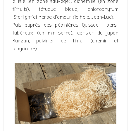
d’Asie (en zone sauvage), alchemille (en zone
ti’fruits), fétuque bleue, chlorophytum
‘Starlight’et herbe d’amour (la haie, Jean-Luc).
Puis auprès des pépinières Quissac : persil
tubéreux (en mini-serre), cerisier du japon
Kanzan, poivirier de Timut (chemin et
labyrinthe).