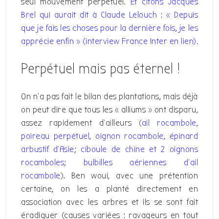
seul mouvement perpétuel.
Et citons Jacques
Brel qui aurait dit à Claude Lelouch : « Depuis
que je fais les choses pour la dernière fois, je les
apprécie enfin » (interview France Inter en lien).
Perpétuel mais pas éternel !
On n’a pas fait le bilan des plantations, mais déjà
on peut dire que tous les « alliums » ont disparu,
assez rapidement d’ailleurs (
ail rocambole,
poireau perpétuel, oignon rocambole, épinard
arbustif d’Asie
;
ciboule de chine et 2 oignons
rocamboles
; bulbilles aériennes d’ail
rocambole
). Ben woui, avec une prétention
certaine, on les a planté directement en
association avec les arbres et ils se sont fait
éradiquer (causes variées : ravageurs en tout