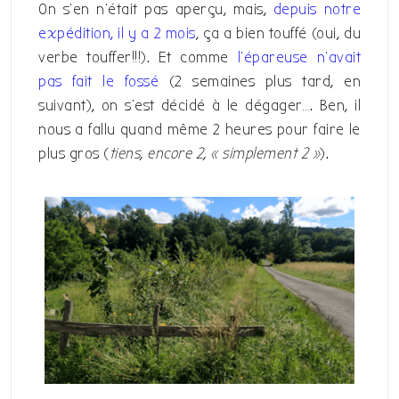
On s’en n’était pas aperçu, mais,
depuis notre
expédition, il y a 2 mois
, ça a bien touffé (oui, du
verbe touffer!!!). Et comme
l’épareuse n’avait
pas fait le fossé
(2 semaines plus tard, en
suivant), on s’est décidé à le dégager…. Ben, il
nous a fallu quand même 2 heures pour faire le
plus gros (
tiens, encore 2, « simplement 2 »
).