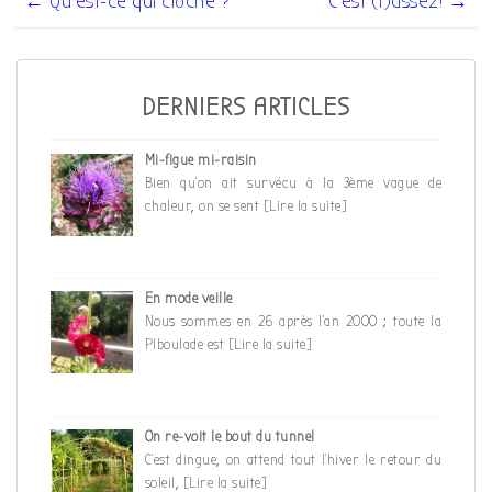
de
← Qu’est-ce qui cloche ?
C’est (t)assez! →
l’article
DERNIERS ARTICLES
Mi-figue mi-raisin
Bien qu’on ait survécu à la 3ème vague de
chaleur, on se sent
[Lire la suite]
En mode veille
Nous sommes en 26 après l’an 2000 ; toute la
PIboulade est
[Lire la suite]
On re-voit le bout du tunnel
C’est dingue, on attend tout l’hiver le retour du
soleil,
[Lire la suite]