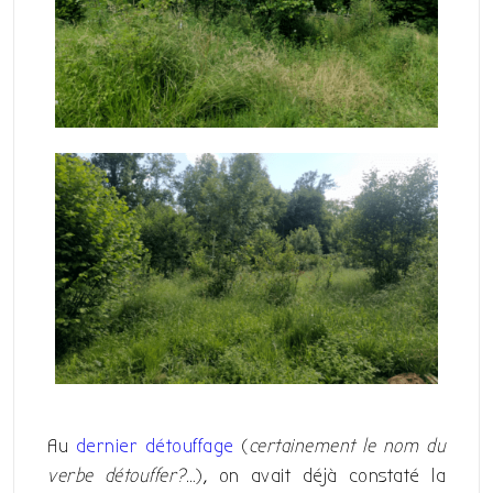
Au
dernier détouffage
(
certainement le nom du
verbe détouffer?…
), on avait déjà constaté la