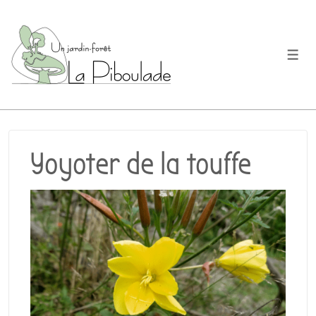
↓
passer
au
Men
contenu
principal
Yoyoter de la touffe